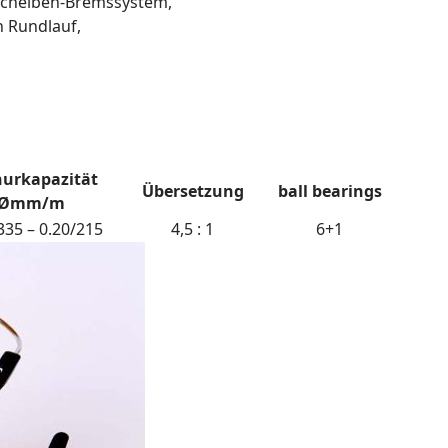
rscheiben-Bremssystem,
n Rundlauf,
urkapazität
Übersetzung
ball bearings
Ømm/m
335 – 0.20/215
4,5 : 1
6+1