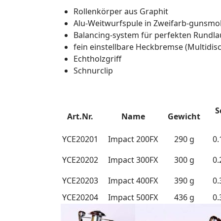
Rollenkörper aus Graphit
Alu-Weitwurfspule in Zweifarb-gunsmo
Balancing-system für perfekten Rundla
fein einstellbare Heckbremse (Multidisc
Echtholzgriff
Schnurclip
S
Art.Nr.
Name
Gewicht
YCE20201
Impact 200FX
290 g
0.
YCE20202
Impact 300FX
300 g
0.
YCE20203
Impact 400FX
390 g
0.
YCE20204
Impact 500FX
436 g
0.