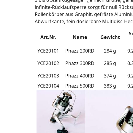
3 bis 6 Stahlkugellager (je nach Größe) gar
infinite-Rücklaufsperre sorgt für null Rücks
Rollenkörper aus Graphit, gefräste Alumini
Abwurfkante, fein dosierbare Multidisc-He
S
Art.Nr.
Name
Gewicht
YCE20101
Phazz 200RD
284 g
0.
YCE20102
Phazz 300RD
285 g
0.
YCE20103
Phazz 400RD
374 g
0.
YCE20104
Phazz 500RD
383 g
0.