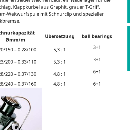
antieren seidenweichen Lauf, ein Nadellager für die
chlag. Klappkurbel aus Graphit, grauer T-Griff,
um-Weitwurfspule mit Schnurclip und spezieller
ckbremse.
chnurkapazität
Übersetzung
ball bearings
Ømm/m
3+1
20/150 – 0.28/100
5,3 : 1
3+1
23/200 – 0.33/110
5,3 : 1
6+1
28/220 – 0.37/130
4,8 : 1
28/240 – 0.37/160
4,8 : 1
6+1