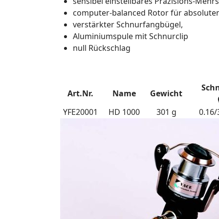
sensibel einstellbares Präzisions-Meh
computer-balanced Rotor für absolute
verstärkter Schnurfangbügel,
Aluminiumspule mit Schnurclip
null Rückschlag
Schn
Art.Nr.
Name
Gewicht
YFE20001
HD 1000
301 g
0.16/