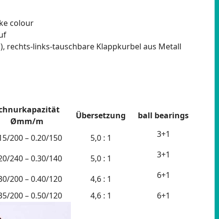
ke colour
uf
), rechts-links-tauschbare Klappkurbel aus Metall
chnurkapazität
Übersetzung
ball bearings
Ømm/m
3+1
15/200 – 0.20/150
5,0 : 1
3+1
20/240 – 0.30/140
5,0 : 1
6+1
30/200 – 0.40/120
4,6 : 1
35/200 – 0.50/120
4,6 : 1
6+1