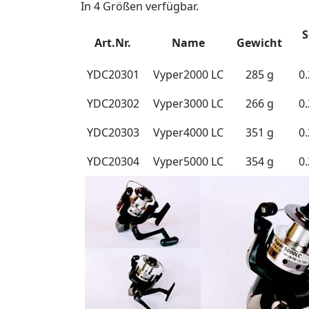
In 4 Größen verfügbar.
S
Art.Nr.
Name
Gewicht
YDC20301
Vyper2000 LC
285 g
0
YDC20302
Vyper3000 LC
266 g
0
YDC20303
Vyper4000 LC
351 g
0
YDC20304
Vyper5000 LC
354 g
0