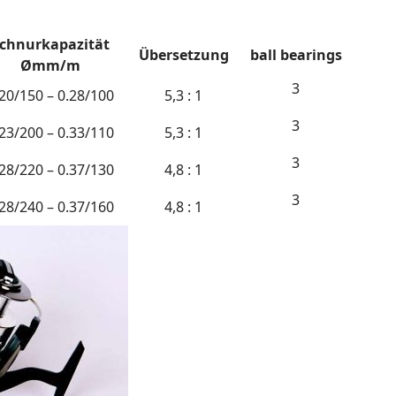
chnurkapazität
Übersetzung
ball bearings
Ømm/m
3
.20/150 – 0.28/100
5,3 : 1
3
.23/200 – 0.33/110
5,3 : 1
3
.28/220 – 0.37/130
4,8 : 1
3
.28/240 – 0.37/160
4,8 : 1