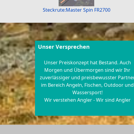
Steckrute:Master Spin FR2700
Unser Versprechen
Unser Preiskonzept hat Bestand. Auch
Morgen und Übermorgen sind wir Ihr
zuverlässiger und preisbewusster Partne
im Bereich Angeln, Fischen, Outdoor und
Wassersport!
Wir verstehen Angler - Wir sind Angler