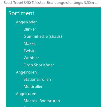
BeachTravel 3/50 Teleskop-Brandungsrute Länge: 3,50m ...
Sortiment
Angelköder
Blinker
Gummifische (shads)
Makks
Twister
Wobbler
Drop Shot Köder
Angelrollen
Stationärrollen
Multirollen
Angelruten
Meeres- Bootsruten