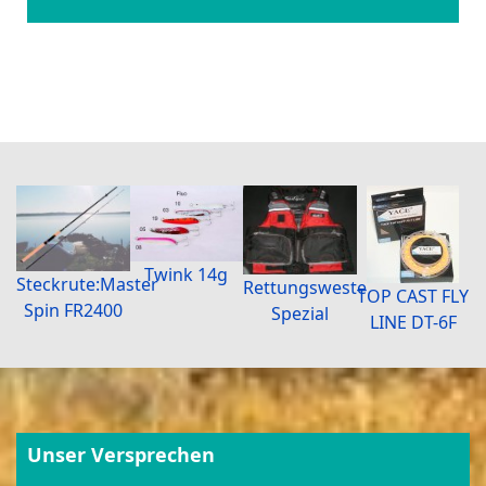
Twink 14g
Steckrute:Master
Rettungsweste
TOP CAST FLY
Spin FR2400
Spezial
LINE DT-6F
Unser Versprechen