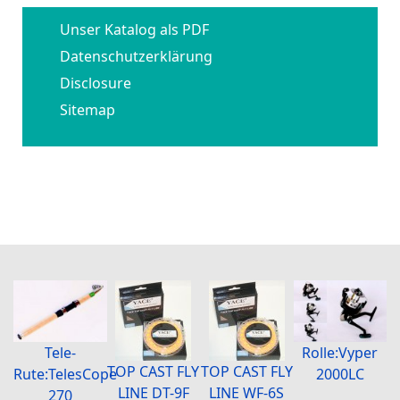
Unser Katalog als PDF
Datenschutzerklärung
Disclosure
Sitemap
Tele-
Rolle:Vyper
TOP CAST FLY
TOP CAST FLY
Rute:TelesCope
2000LC
LINE DT-9F
LINE WF-6S
270