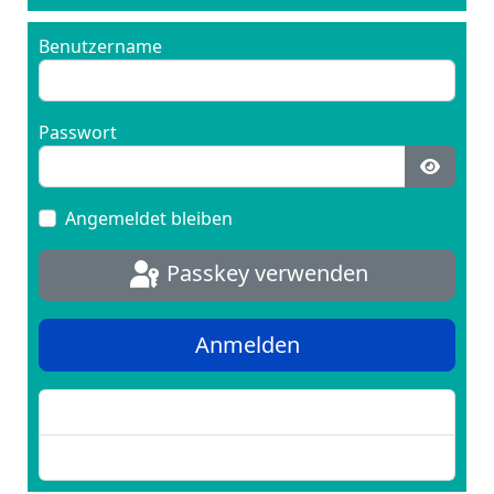
Benutzername
Passwort
Passwo
Angemeldet bleiben
Passkey verwenden
Anmelden
Passwort vergessen?
Benutzername vergessen?