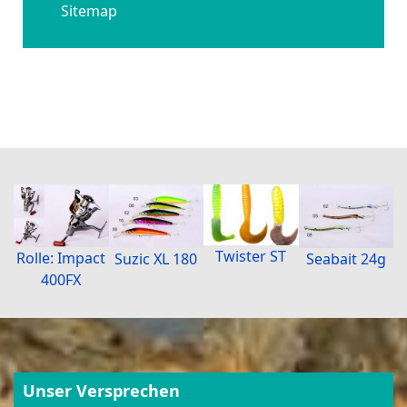
Sitemap
Twister ST
Rolle: Impact
Suzic XL 180
Seabait 24g
400FX
Unser Versprechen